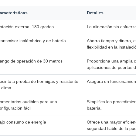
aracterísticas
Detalles
otación externa, 180 grados
La alineación sin esfuerzo
ransmisor inalámbrico y de batería
Ahorra tiempo y dinero, 
flexibilidad en la instalaci
ango de operación de 30 metros
Proporciona una amplia c
aplicaciones de puertas 
ecinto a prueba de hormigas y resistente
Asegura un funcionamient
l clima
omentarios audibles para una
Simplifica los procedimie
onfiguración fácil
batería.
ajo consumo de energía
Ofrece una mayor eficien
seguridad fiable de la pue