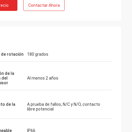
recio
Contactar Ahora
 de rotación
180 grados
ón de la
 del
Al menos 2 años
isor
to de la
A prueba de fallos, N/C y N/O, contacto
libre potencial
meable
IP66