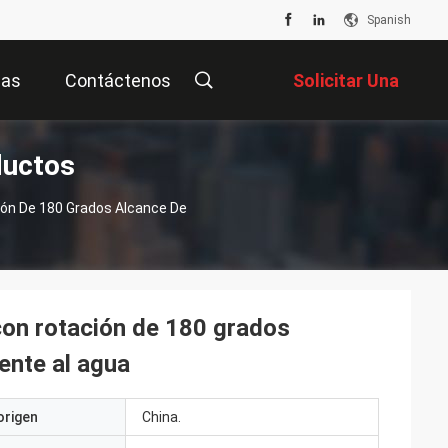
Spanish
ias
Contáctenos
Solicitar Una
ductos
Cotización
ción De 180 Grados Alcance De
 con rotación de 180 grados
ente al agua
origen
China.