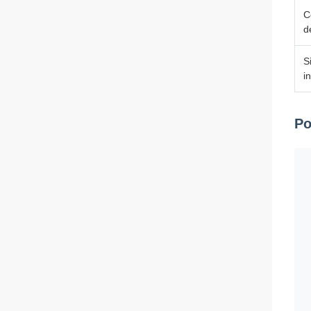
C
d
S
i
Po