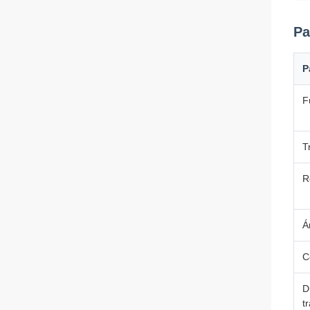
Pa
P
F
T
R
Á
C
D
t