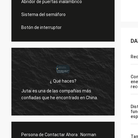
Abridor de puertas inalámbrico
Sistema del semáforo
Botón de interruptor
DA
Rec
Co
¿ Qué haces?
ene
Hola N
rec
Jutai es una de las compañías más
te lo d
confiadas que he encontrado en China.
funcio
control
Dis
(asumi
fun
esp
próxim
Persona de Contactar Ahora :
Norman
Ta