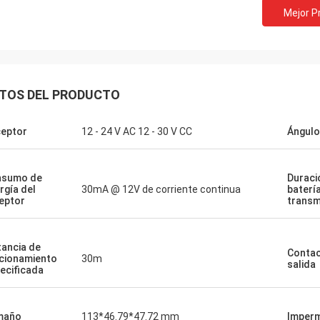
Mejor P
TOS DEL PRODUCTO
eptor
12 - 24 V AC 12 - 30 V CC
Ángulo
El Burook
nsumo de
Duraci
rgía del
30mA @ 12V de corriente continua
batería
orman... acabo de recordar que no
eptor
transm
ije... todo salió bien hicimos que
naran tanto el cableado como el
 remoto...les encantó el artículo
tancia de
Contac
endo que se mantendrá por los
cionamiento
30m
salida
ecificada
os 10 años más o menos)
maño
113*46.79*47.72 mm
Imper