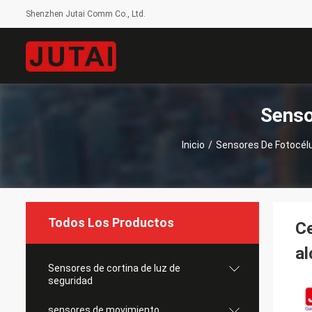
Shenzhen Jutai Comm Co., Ltd.
Senso
Inicio
/
Sensores De Fotocélul
Todos Los Productos
Ce
al
Sensores de cortina de luz de
seguridad
sensores de movimiento