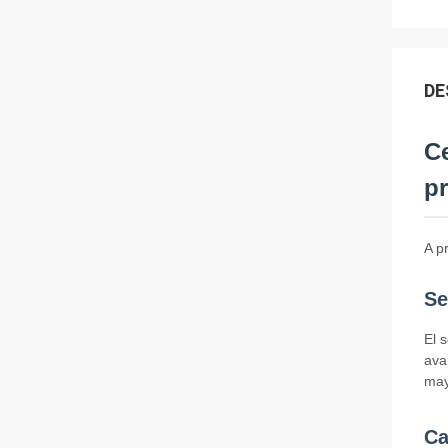
DE
Ce
pr
A p
Se
El 
ava
may
Ca