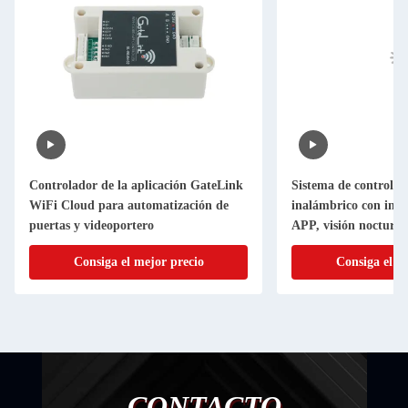
Controlador de la aplicación GateLink
Sistema de control d
WiFi Cloud para automatización de
inalámbrico con int
puertas y videoportero
APP, visión nocturna
RS485
Consiga el mejor precio
Consiga el m
CONTACTO