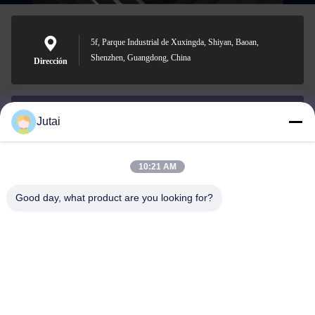
5f, Parque Industrial de Xuxingda, Shiyan, Baoan,
Shenzhen, Guangdong, China
Dirección
Jutai
jutaisales18@gmail.com
El correo
electrónico
10:21 AM
Good day, what product are you looking for?
0086-19166271852
Teléfono