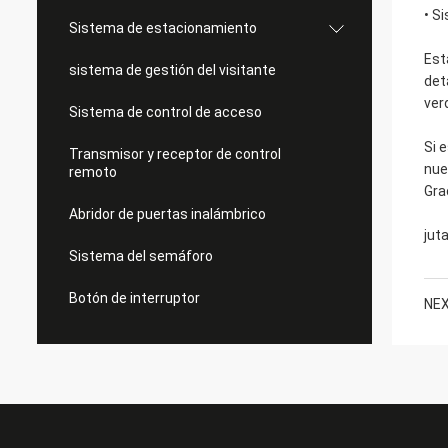
• S
Sistema de estacionamiento
Est
sistema de gestión del visitante
det
ver
Sistema de control de acceso
Si 
Transmisor y receptor de control
nue
remoto
Gra
Abridor de puertas inalámbrico
jut
Sistema del semáforo
Botón de interruptor
NEX