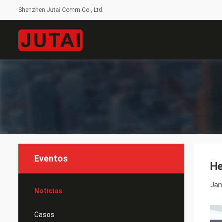
Shenzhen Jutai Comm Co., Ltd.
Eventos
He
Jan
Noticias
Casos