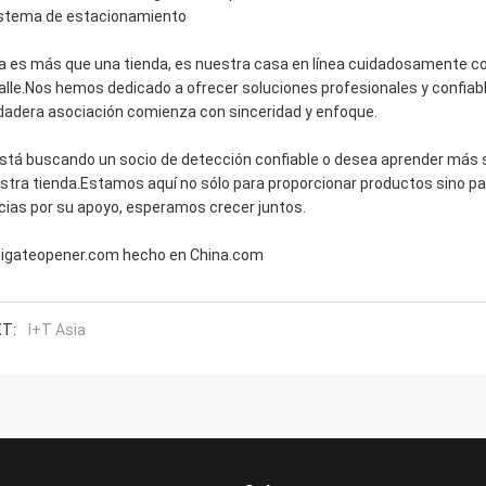
istema de estacionamiento
a es más que una tienda, es nuestra casa en línea cuidadosamente co
alle.Nos hemos dedicado a ofrecer soluciones profesionales y confiabl
dadera asociación comienza con sinceridad y enfoque.
está buscando un socio de detección confiable o desea aprender más so
stra tienda.Estamos aquí no sólo para proporcionar productos sino pa
cias por su apoyo, esperamos crecer juntos.
aigateopener.com hecho en China.com
T:
I+T Asia