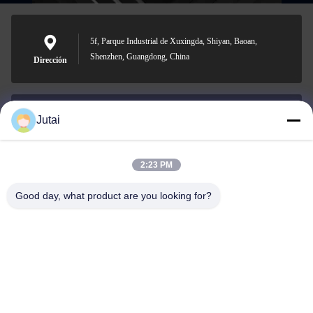
5f, Parque Industrial de Xuxingda, Shiyan, Baoan,
Shenzhen, Guangdong, China
Dirección
Jutai
jutaisales18@gmail.com
El correo
electrónico
2:23 PM
Good day, what product are you looking for?
0086-19166271852
Teléfono