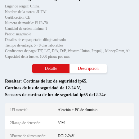
Lugar de origen: China.
Nombre de la marca: JUTAI
Certificación: CE
Número de modelo: El IR-70
Cantidad de orden mínima: 1
Precio: negotiable
Detalles de empaquetado: dibujo animado
Tiempo de entrega: 5 - 8 días laborables
Condiciones de pago: T/T, L/C, D/A, D/P, Western Union, Paypal, , MoneyGram, Alipay
Capacidad de la fuente: 1000 piezas por mes
Detalle
Descripción
Resaltar:
Cortinas de luz de seguridad ip65
,
Cortinas de luz de seguridad de 12-24 V
,
Sensores de cortina de luz de seguridad ip65 dc12-24v
1El material:
Aleación + PC de aluminio
2Rango de detección:
30M
3Fuente de alimentación:
DC12-24V