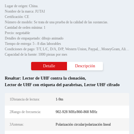
Lugar de origen: China.
Nombre de la marca: JUTAI
Certificación: CE
Número de modelo: Se trata de una prueba de la calidad de las sustancias.
Cantidad de orden mínima: 1
Precio: negotiable
Detalles de empaquetado: dibujo animado
Tiempo de entrega: 5 - 8 días laborables
Condiciones de pago: T/T, L/C, D/A, D/P, Western Union, Paypal, , MoneyGram, Alipay
Capacidad de la fuente: 1000 piezas por mes
Detalle
Descripción
Resaltar:
Lector de UHF contra la clonación
,
Lector de UHF con etiqueta del parabrisas
,
Lector UHF cifrado
1Distancia de lectura:
1-9m
2Rango de frecuencia:
902-928 MHz/860-868 MHz
3Antenas:
Polarización circular/polarización lineal