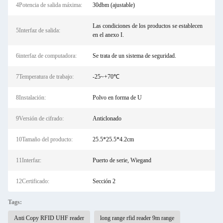
4Potencia de salida máxima:
30dbm (ajustable)
Las condiciones de los productos se establecen
5Interfaz de salida:
en el anexo I.
6interfaz de computadora:
Se trata de un sistema de seguridad.
7Temperatura de trabajo:
-25~+70℃
8Instalación:
Polvo en forma de U
9Versión de cifrado:
Anticlonado
10Tamaño del producto:
25.5*25.5*4.2cm
11Interfaz:
Puerto de serie, Wiegand
12Certificado:
Sección 2
Tags:
Anti Copy RFID UHF reader
long range rfid reader 9m range