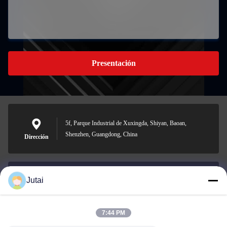
Presentación
5f, Parque Industrial de Xuxingda, Shiyan, Baoan,
Shenzhen, Guangdong, China
Dirección
Jutai
jutaisales18@gmail.com
El correo
electrónico
7:44 PM