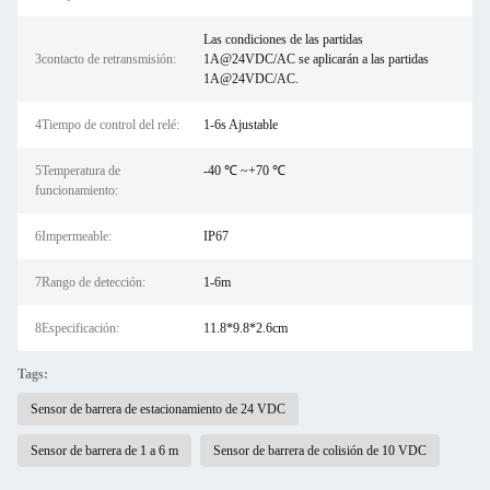
Las condiciones de las partidas
3contacto de retransmisión:
1A@24VDC/AC se aplicarán a las partidas
1A@24VDC/AC.
4Tiempo de control del relé:
1-6s Ajustable
5Temperatura de
-40 ℃ ~+70 ℃
funcionamiento:
6Impermeable:
IP67
7Rango de detección:
1-6m
8Especificación:
11.8*9.8*2.6cm
Tags:
Sensor de barrera de estacionamiento de 24 VDC
Sensor de barrera de 1 a 6 m
Sensor de barrera de colisión de 10 VDC