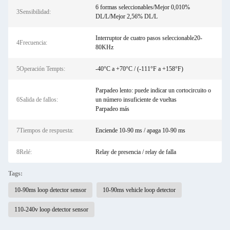
6 formas seleccionables/Mejor 0,010%
3Sensibilidad:
DL/L/Mejor 2,56% DL/L
Interruptor de cuatro pasos seleccionable20-
4Frecuencia:
80KHz
5Operación Tempts:
-40°C a +70°C / (-111°F a +158°F)
Parpadeo lento: puede indicar un cortocircuito o
6Salida de fallos:
un número insuficiente de vueltas
Parpadeo más
7Tiempos de respuesta:
Enciende 10-90 ms / apaga 10-90 ms
8Relé:
Relay de presencia / relay de falla
Tags:
10-90ms loop detector sensor
10-90ms vehicle loop detector
110-240v loop detector sensor