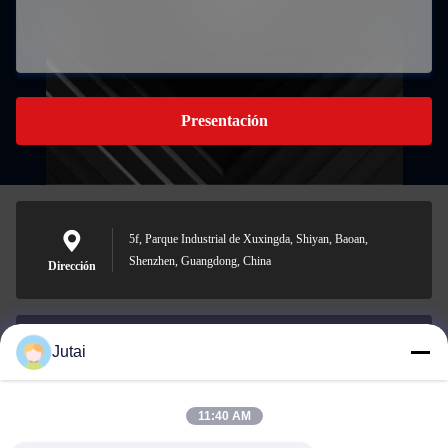
Presentación
5f, Parque Industrial de Xuxingda, Shiyan, Baoan,
Shenzhen, Guangdong, China
Dirección
Jutai
jutaisales18@gmail.com
El correo
electrónico
11:40 AM