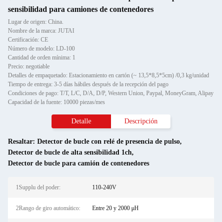
sensibilidad para camiones de contenedores
Lugar de origen: China.
Nombre de la marca: JUTAI
Certificación: CE
Número de modelo: LD-100
Cantidad de orden mínima: 1
Precio: negotiable
Detalles de empaquetado: Estacionamiento en cartón (~ 13,5*8,5*5cm) /0,3 kg/unidad
Tiempo de entrega: 3-5 días hábiles después de la recepción del pago
Condiciones de pago: T/T, L/C, D/A, D/P, Western Union, Paypal, MoneyGram, Alipay
Capacidad de la fuente: 10000 piezas/mes
Detalle
Descripción
Resaltar:
Detector de bucle con relé de presencia de pulso
,
Detector de bucle de alta sensibilidad 1ch
,
Detector de bucle para camión de contenedores
1Supplu del poder:
110-240V
2Rango de giro automático:
Entre 20 y 2000 μH