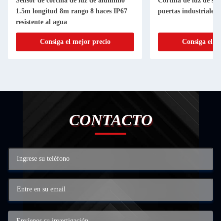
Sensor de cortina de luz de aluminio
Cortina de luz de se
1.5m longitud 8m rango 8 haces IP67
puertas industriales
resistente al agua
Consiga el mejor precio
Consiga el m
CONTACTO