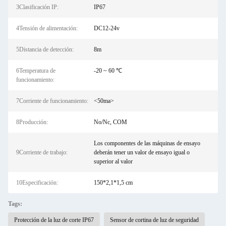
3Clasificación IP:
IP67
4Tensión de alimentación:
DC12-24v
5Distancia de detección:
8m
6Temperatura de
-20 ~ 60 ℃
funcionamiento:
7Corriente de funcionamiento:
<50ma>
8Producción:
No/Nc, COM
Los componentes de las máquinas de ensayo
9Corriente de trabajo:
deberán tener un valor de ensayo igual o
superior al valor
10Especificación:
150*2,1*1,5 cm
Tags:
Protección de la luz de corte IP67
Sensor de cortina de luz de seguridad