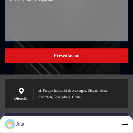
Presentación
5f, Parque Industrial de Xuxingda, Shiyan, Baoan,
Shenzhen, Guangdong, China
Dirección
Jutai
jutaisales18@gmail.com
El correo