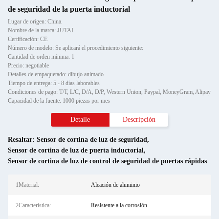
de seguridad de la puerta inductorial
Lugar de origen: China.
Nombre de la marca: JUTAI
Certificación: CE
Número de modelo: Se aplicará el procedimiento siguiente:
Cantidad de orden mínima: 1
Precio: negotiable
Detalles de empaquetado: dibujo animado
Tiempo de entrega: 5 - 8 días laborables
Condiciones de pago: T/T, L/C, D/A, D/P, Western Union, Paypal, MoneyGram, Alipay
Capacidad de la fuente: 1000 piezas por mes
Detalle
Descripción
Resaltar:
Sensor de cortina de luz de seguridad
,
Sensor de cortina de luz de puerta inductorial
,
Sensor de cortina de luz de control de seguridad de puertas rápidas
1Material:
Aleación de aluminio
2Característica:
Resistente a la corrosión